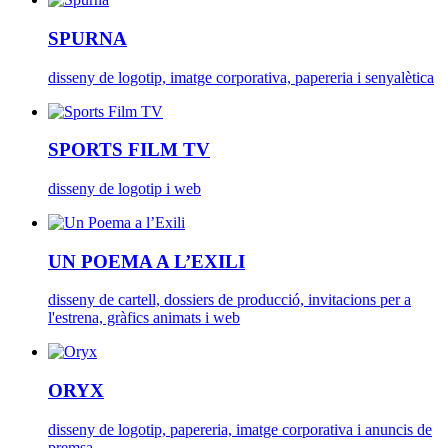
SPURNA
disseny de logotip, imatge corporativa, papereria i senyalètica
SPORTS FILM TV
disseny de logotip i web
UN POEMA A L’EXILI
disseny de cartell, dossiers de producció, invitacions per a
l'estrena, gràfics animats i web
ORYX
disseny de logotip, papereria, imatge corporativa i anuncis de
premsa