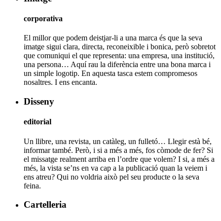
corporativa
El millor que podem deistjar-li a una marca és que la seva
imatge sigui clara, directa, reconeixible i bonica, però sobretot
que comuniqui el que representa: una empresa, una institució,
una persona… Aquí rau la diferència entre una bona marca i
un simple logotip. En aquesta tasca estem compromesos
nosaltres. I ens encanta.
Disseny
editorial
Un llibre, una revista, un catàleg, un fulletó… Llegir està bé,
informar també. Però, i si a més a més, fos còmode de fer? Si
el missatge realment arriba en l’ordre que volem? I si, a més a
més, la vista se’ns en va cap a la publicació quan la veiem i
ens atreu? Qui no voldria això pel seu producte o la seva
feina.
Cartelleria