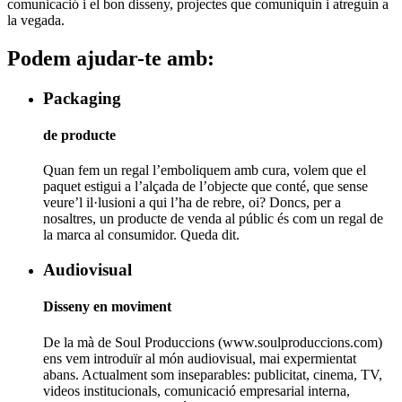
comunicació i el bon disseny, projectes que comuniquin i atreguin a
la vegada.
Podem ajudar-te amb:
Packaging
de producte
Quan fem un regal l’emboliquem amb cura, volem que el
paquet estigui a l’alçada de l’objecte que conté, que sense
veure’l il·lusioni a qui l’ha de rebre, oi? Doncs, per a
nosaltres, un producte de venda al públic és com un regal de
la marca al consumidor. Queda dit.
Audiovisual
Disseny en moviment
De la mà de Soul Produccions (www.soulproduccions.com)
ens vem introduïr al món audiovisual, mai expermientat
abans. Actualment som inseparables: publicitat, cinema, TV,
videos institucionals, comunicació empresarial interna,