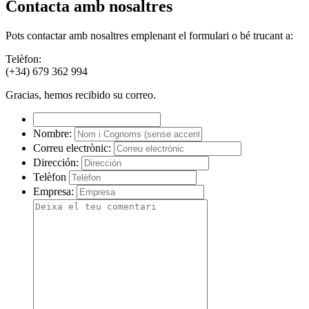
Contacta amb nosaltres
This page can't load Google Maps correctly.
Pots contactar amb nosaltres emplenant el formulari o bé trucant a:
Telèfon:
OK
Do you own this website?
(+34) 679 362 994
Gracias, hemos recibido su correo.
Nombre:
Correu electrònic:
Dirección:
Telèfon
Empresa: