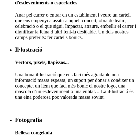
d'esdeveniments o espectacles
Anar pel carrer o entrar en un establiment i veure un cartell
que ens empenyi a assitir a aquell concert, obra de teatre,
celebració o el que sigui. Impactar, atraure, embellir el carrer i
dignificar la feina d’altri fent-la desitjable. Un dels nostres
camps preferits: fer cartells bonics.
Il·lustració
Vectors, píxels, llapissos...
Una bona il·lustració que ens faci més agradable una
informació massa espessa, un suport per donar a conèixer un
concepte, un ítem que faci més bonic el nostre logo, una
mascota d’un esdeveniment o una entitat… La il·lustració és
una eina poderosa poc valorada massa sovint.
Fotografia
Bellesa congelada